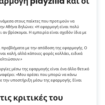
αρμογή playzilla και οι
 ανάμεσα στους παίκτες που προτιμούν να
την Αθήνα δηλώνει: «Η εφαρμογή είναι πολύ
 αν βρίσκομαι. Η εμπειρία είναι σχεδόν ίδια με
ι προβλήματα με την απόδοση της εφαρμογής. Ο
ναι καλή, αλλά κάποιες φορές κολλάει, ειδικά
βελτιώσουν.»
ργίες μέσω της εφαρμογής είναι ένα άλλο θετικό
αναφέρει: «Μου αρέσει που μπορώ να κάνω
με την υποστήριξη μέσω της εφαρμογής. Είναι
ις κριτικές του