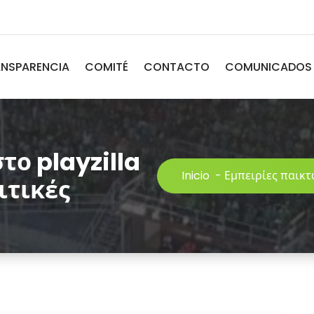
NSPARENCIA
COMITÉ
CONTACTO
COMUNICADOS
το playzilla
Inicio
-
Εμπειρίες παικτώ
ιτικές