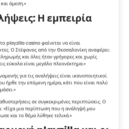
 και άμεση.»
λήψεις: Η εμπειρία
 playzilla casino φαίνεται να είναι
κτες. Ο Στέφανος από την Θεσσαλονίκη αναφέρει:
ληρωμής και όλες ήταν γρήγορες και χωρίς
ς εύκολα είναι μεγάλο πλεονέκτημα.»
ναμονής για τις αναλήψεις είναι ικανοποιητικοί.
ου ήρθε την επόμενη ημέρα, κάτι που είναι πολύ
μάσει.»
αθυστερήσεις σε συγκεκριμένες περιπτώσεις. Ο
: «Είχα μια περίπτωση που η ανάληψή μου
ωσε και το θέμα λύθηκε τελικά.»