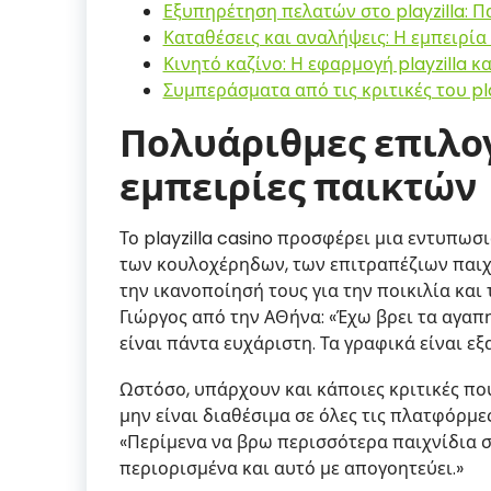
Εξυπηρέτηση πελατών στο playzilla: Πα
Καταθέσεις και αναλήψεις: Η εμπειρία
Κινητό καζίνο: Η εφαρμογή playzilla κα
Συμπεράσματα από τις κριτικές του pla
Πολυάριθμες επιλογ
εμπειρίες παικτών
Το playzilla casino προσφέρει μια εντυπω
των κουλοχέρηδων, των επιτραπέζιων παιχν
την ικανοποίησή τους για την ποικιλία και
Γιώργος από την ΑΘήνα: «Έχω βρει τα αγαπημ
είναι πάντα ευχάριστη. Τα γραφικά είναι εξα
Ωστόσο, υπάρχουν και κάποιες κριτικές πο
μην είναι διαθέσιμα σε όλες τις πλατφόρμ
«Περίμενα να βρω περισσότερα παιχνίδια στ
περιορισμένα και αυτό με απογοητεύει.»