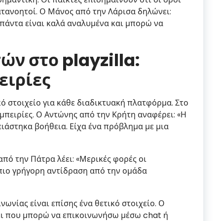
ατανοητοί. Ο Μάνος από την Λάρισα δηλώνει:
 πάντα είναι καλά αναλυμένα και μπορώ να
ν στο playzilla:
ειρίες
ό στοιχείο για κάθε διαδικτυακή πλατφόρμα. Στο
 εμπειρίες. Ο Αντώνης από την Κρήτη αναφέρει: «Η
ιάστηκα βοήθεια. Είχα ένα πρόβλημα με μια
πό την Πάτρα λέει: «Μερικές φορές οι
πιο γρήγορη αντίδραση από την ομάδα
ωνίας είναι επίσης ένα θετικό στοιχείο. Ο
ει που μπορώ να επικοινωνήσω μέσω chat ή