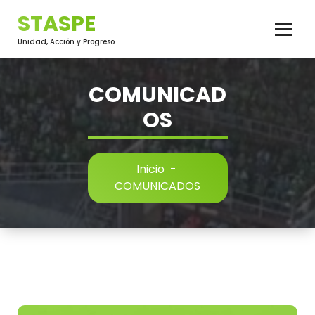
Saltar
STASPE
al
contenido
Unidad, Acción y Progreso
COMUNICAD
OS
Inicio
-
COMUNICADOS