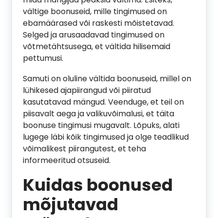
vältige boonuseid, mille tingimused on
ebamäärased või raskesti mõistetavad.
Selged ja arusaadavad tingimused on
võtmetähtsusega, et vältida hilisemaid
pettumusi.
Samuti on oluline vältida boonuseid, millel on
lühikesed ajapiirangud või piiratud
kasutatavad mängud. Veenduge, et teil on
piisavalt aega ja valikuvõimalusi, et täita
boonuse tingimusi mugavalt. Lõpuks, alati
lugege läbi kõik tingimused ja olge teadlikud
võimalikest piirangutest, et teha
informeeritud otsuseid.
Kuidas boonused
mõjutavad