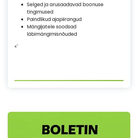
Selged ja arusaadavad boonuse
tingimused
Paindlikud ajapiirangud
Mängijatele soodsad
läbimängimisnõuded
«`