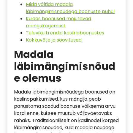
Mida vältida madala
läbimängimisnõudega boonuste puhul
Kuidas boonused mõjutavad
mängukogemust
Tuleviku trendid kasiinoboonustes
Kokkuvõte ja soovitused
Madala
läbimängimisnõud
e olemus
Madala läbimängimisnõudega boonused on
kasiinopakkumised, kus mängija peab
panustama saadud boonuse väiksema arvu
kordi enne, kui see muutub väljavõetavaks
rahaks. Traditsiooniliselt on kasiinodel kõrged
läbimängimisnõuded, kuid madala nõudega