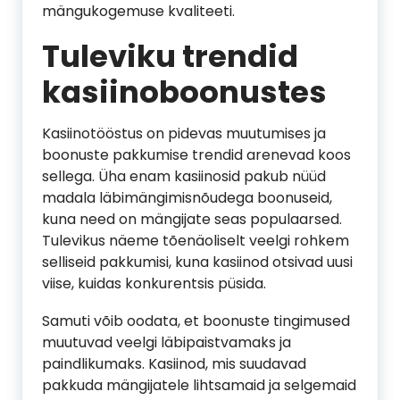
mängukogemuse kvaliteeti.
Tuleviku trendid
kasiinoboonustes
Kasiinotööstus on pidevas muutumises ja
boonuste pakkumise trendid arenevad koos
sellega. Üha enam kasiinosid pakub nüüd
madala läbimängimisnõudega boonuseid,
kuna need on mängijate seas populaarsed.
Tulevikus näeme tõenäoliselt veelgi rohkem
selliseid pakkumisi, kuna kasiinod otsivad uusi
viise, kuidas konkurentsis püsida.
Samuti võib oodata, et boonuste tingimused
muutuvad veelgi läbipaistvamaks ja
paindlikumaks. Kasiinod, mis suudavad
pakkuda mängijatele lihtsamaid ja selgemaid