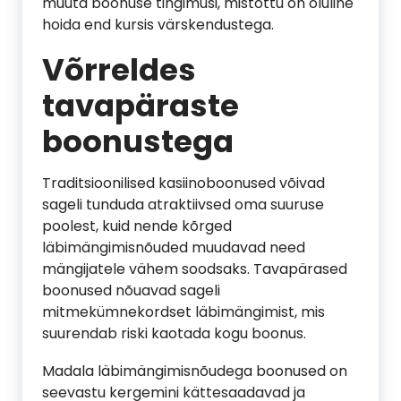
muuta boonuse tingimusi, mistõttu on oluline
hoida end kursis värskendustega.
Võrreldes
tavapäraste
boonustega
Traditsioonilised kasiinoboonused võivad
sageli tunduda atraktiivsed oma suuruse
poolest, kuid nende kõrged
läbimängimisnõuded muudavad need
mängijatele vähem soodsaks. Tavapärased
boonused nõuavad sageli
mitmekümnekordset läbimängimist, mis
suurendab riski kaotada kogu boonus.
Madala läbimängimisnõudega boonused on
seevastu kergemini kättesaadavad ja