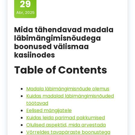
29
Abr, 2025
Mida tähendavad madala
läbimängimisnõudega
boonused välismaa
kasiinodes
Table of Contents
Madala läbimängimisnõude olemus
Kuidas madalad läbimängimisnõuded
töötavad
Eelised mängijatele
Kuidas leida parimad pakkumised
Olulised aspektid, mida arvestada
Võrreldes tavapäraste boonustega